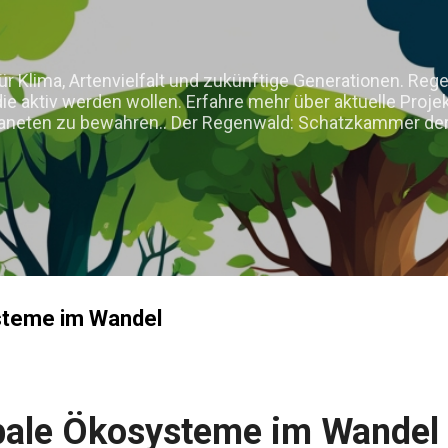
Direkt zum Hauptbereich
 Klima, Artenvielfalt und zukünftige Generationen. Rege
die aktiv werden wollen. Erfahre mehr über aktuelle Pro
laneten zu bewahren.. Der Regenwald: Schatzkammer der
steme im Wandel
bale Ökosysteme im Wandel