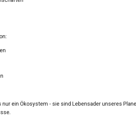
on:
en
in
 nur ein Ökosystem - sie sind Lebensader unseres Planet
esse.