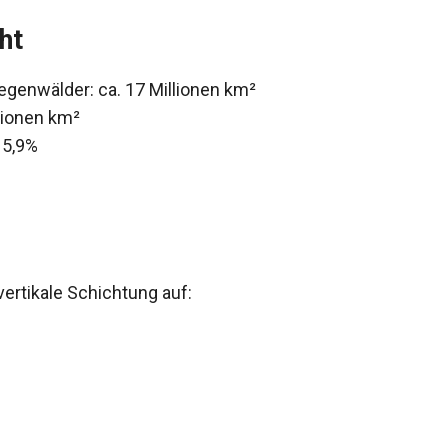
ht
genwälder: ca. 17 Millionen km²
lionen km²
 5,9%
rtikale Schichtung auf: