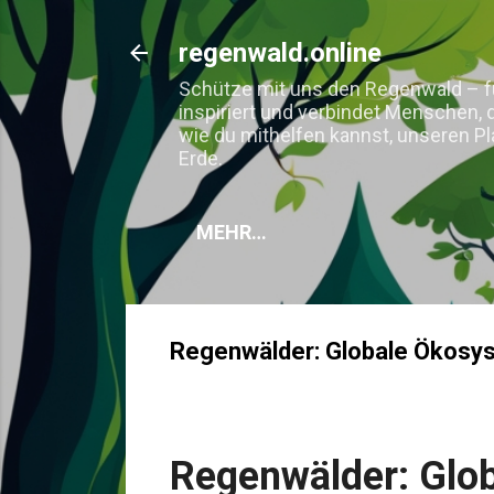
regenwald.online
Schütze mit uns den Regenwald – für
inspiriert und verbindet Menschen, 
wie du mithelfen kannst, unseren P
Erde.
MEHR…
Regenwälder: Globale Ökosy
Regenwälder: Glo