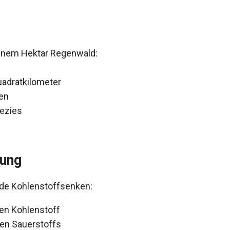
einem Hektar Regenwald:
adratkilometer
en
ezies
rung
de Kohlenstoffsenken:
en Kohlenstoff
en Sauerstoffs