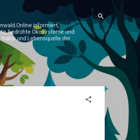
nwald.Online informiert,
jekte, bedrohte Ökosysteme und
 Natur und Lebensquelle der