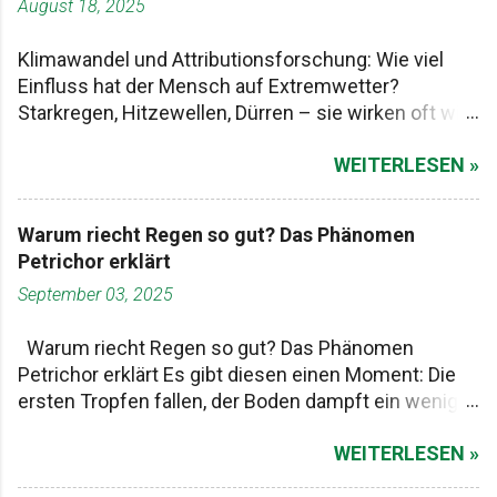
August 18, 2025
Klimawandel und Attributionsforschung: Wie viel
Einfluss hat der Mensch auf Extremwetter?
Starkregen, Hitzewellen, Dürren – sie wirken oft wie
Naturgewalten, die einfach passieren. Aber stimmt
WEITERLESEN »
das so? Oder steckt mehr dahinter? Genau hier
setzt ein Forschungsfeld an, das in der
Öffentlichkeit bisher ziemlich unter dem Radar
Warum riecht Regen so gut? Das Phänomen
fliegt: Attributionsforschung . Das klingt erstmal
Petrichor erklärt
sperrig. Gemeint ist damit die Frage: Welchen Anteil
September 03, 2025
hat der menschengemachte Klimawandel an
einzelnen Extremereignissen? Klimawandel: Was
Warum riecht Regen so gut? Das Phänomen
wir ziemlich sicher wissen Dass die Erde sich
Petrichor erklärt Es gibt diesen einen Moment: Die
erwärmt, daran zweifelt in der Wissenschaft
ersten Tropfen fallen, der Boden dampft ein wenig –
niemand ernsthaft. Seit Beginn der
und plötzlich liegt dieser unverwechselbare Duft in
Industrialisierung hat der Mensch durch
WEITERLESEN »
der Luft. Manche Menschen bleiben kurz stehen
Treibhausgase wie CO₂ die Temperatur ansteigen
und ziehen tief ein. Andere bemerken ihn kaum. Der
lassen – aktuell sind es im globalen Mittel etwa 1,2