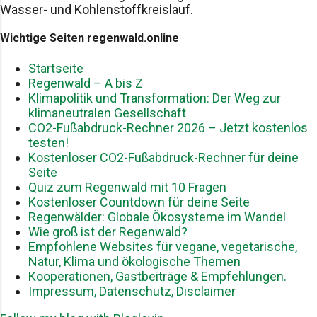
Wasser- und Kohlenstoffkreislauf.
Landnutzung, Gebäude, Abfall). Bewertung dieser
Beiträge im globalen Kontext und möglicher
Wichtige Seiten regenwald.online
Lösungsansätze. 2. Rangliste: Länder mit dem
höchsten CO₂-Ausstoß 2.1 China – Nr. 1 (≈ 11,9 Mrd t
Startseite
CO₂/Jahr) 2023: ca. 11,9 Mrd t CO₂ aus fossilem
Regenwald – A bis Z
Brennstoffverbrauch . Anteil an globalen CO₂-
Klimapolitik und Transformation: Der Weg zur
Emissionen: rund 31–35 % ....
klimaneutralen Gesellschaft
CO2-Fußabdruck-Rechner 2026 – Jetzt kostenlos
testen!
Kostenloser CO2-Fußabdruck-Rechner für deine
Seite
Quiz zum Regenwald mit 10 Fragen
Kostenloser Countdown für deine Seite
Regenwälder: Globale Ökosysteme im Wandel
Wie groß ist der Regenwald?
Empfohlene Websites für vegane, vegetarische,
Natur, Klima und ökologische Themen
Kooperationen, Gastbeiträge & Empfehlungen.
Impressum, Datenschutz, Disclaimer