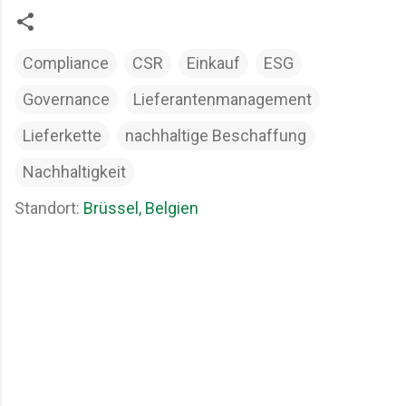
Compliance
CSR
Einkauf
ESG
Governance
Lieferantenmanagement
Lieferkette
nachhaltige Beschaffung
Nachhaltigkeit
Standort:
Brüssel, Belgien
K
o
m
m
e
n
t