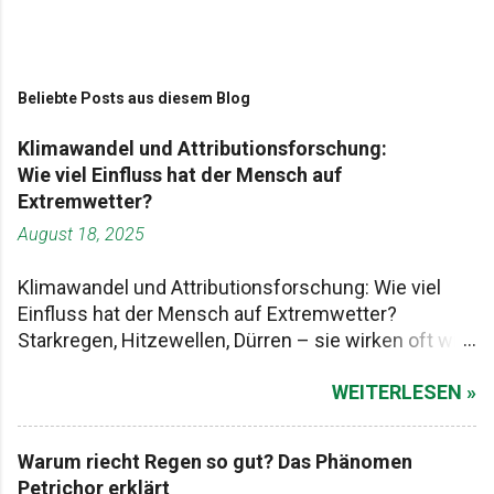
Beliebte Posts aus diesem Blog
Klimawandel und Attributionsforschung:
Wie viel Einfluss hat der Mensch auf
Extremwetter?
August 18, 2025
Klimawandel und Attributionsforschung: Wie viel
Einfluss hat der Mensch auf Extremwetter?
Starkregen, Hitzewellen, Dürren – sie wirken oft wie
Naturgewalten, die einfach passieren. Aber stimmt
WEITERLESEN »
das so? Oder steckt mehr dahinter? Genau hier
setzt ein Forschungsfeld an, das in der
Öffentlichkeit bisher ziemlich unter dem Radar
Warum riecht Regen so gut? Das Phänomen
fliegt: Attributionsforschung . Das klingt erstmal
Petrichor erklärt