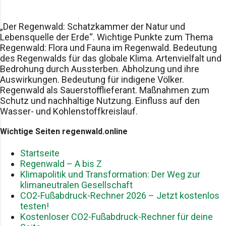
erwartet, dass die weltweiten CO₂-Emissionen aus
frische, fast metallische Note sorgen. Die Mischung
fossilen Brennstoffen 2024 auf rund 41,6 Mrd t
macht’s. Petrichor ist quasi ein Cocktail aus Erde,
steigen – eine Zunahme von 0,8 % gegenüber 2023 .
„Der Regenwald: Schatzkammer der Natur und
Luft und Chemie. Warum lieben wir diesen Geruch?
Lebensquelle der Erde“. Wichtige Punkte zum Thema
Das Ziel, die globale Erwärmung auf 1,5 °C zu
Ein Teil ist reine Biologie. Menschen können
Regenwald: Flora und Fauna im Regenwald. Bedeutung
begrenzen, erfordert laut IEA eine Reduktion der
Geosmin ext...
des Regenwalds für das globale Klima. Artenvielfalt und
Emissionen um 42 % bis 2030 . In diesem Artikel
Bedrohung durch Aussterben. Abholzung und ihre
analysieren wir: Die Rangfolge der größten CO₂-
Auswirkungen. Bedeutung für indigene Völker.
Verursacher (Länder). Die wichtigsten Sektoren
Regenwald als Sauerstofflieferant. Maßnahmen zum
(Energie, Verkehr, Industrie, Landwirtschaft &
Schutz und nachhaltige Nutzung. Einfluss auf den
Landnutzung, Gebäude, Abfall). Bewertung dieser
Wasser- und Kohlenstoffkreislauf.
Beiträge im globalen Kontext und möglicher
Wichtige Seiten regenwald.online
Lösungsansätze. 2. Rangliste: Länder mit dem
höchsten CO₂-Ausstoß 2.1 China – Nr. 1 (≈ 11,9 Mrd t
Startseite
CO₂/Jahr) 2023: ca. 11,9 Mrd t CO₂ aus fossilem
Regenwald – A bis Z
Brennstoffverbrauch . Anteil an globalen CO₂-
Klimapolitik und Transformation: Der Weg zur
Emissionen: rund 31–35 % ....
klimaneutralen Gesellschaft
CO2-Fußabdruck-Rechner 2026 – Jetzt kostenlos
testen!
Kostenloser CO2-Fußabdruck-Rechner für deine